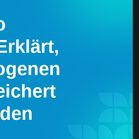
o
rklärt,
zogenen
ichert
rden