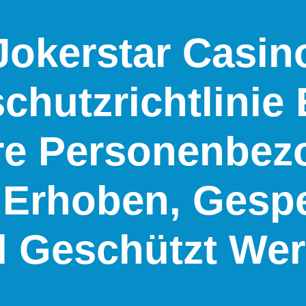
Jokerstar Casin
chutzrichtlinie E
re Personenbe
 Erhoben, Gespe
 Geschützt We