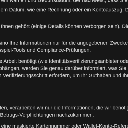
hrem Namen und Geburtsdatum, der nachweist, dass Sie d
em Datum, wie eine Rechnung oder ein Kontoauszug. Dies 
nen gehört (einige Details können verborgen sein). Die
ino Ihre Informationen nur für die angegebenen Zwecke
sspiel-Tools und Compliance-Prüfungen.
eine Arbeit benötigt (wie Identitätsverifizierungsanbieter
hängen, werden Sie genau darüber informiert, was Sie
 Verifizierungsschritt erfordern, um Ihr Guthaben und I
n, verarbeiten wir nur die Informationen, die wir benöt
ti-Betrugs-Verpflichtungen nachzukommen.
ie eine maskierte Kartennummer oder Wallet-Konto-Refere