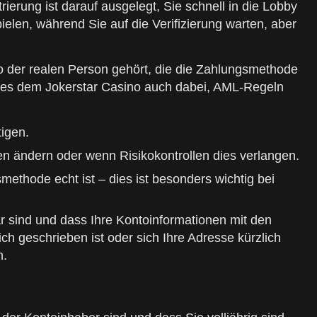
rierung ist darauf ausgelegt, Sie schnell in die Lobby
pielen, während Sie auf die Verifizierung warten, aber
nto der realen Person gehört, die die Zahlungsmethode
t dies dem Jokerstar Casino auch dabei, AML-Regeln
tigen.
en ändern oder wenn Risikokontrollen dies verlangen.
smethode echt ist – dies ist besonders wichtig bei
r sind und dass Ihre Kontoinformationen mit den
geschrieben ist oder sich Ihre Adresse kürzlich
n.