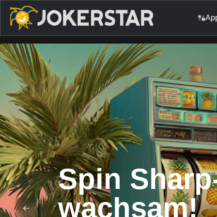
Ap
Spin Sharp
wachsam!