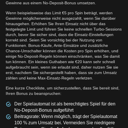
Gewinne aus einem No-Deposit-Bonus umsetzen.
Wenn beispielsweise das Limit €5 pro Spin beträgt, werden
Gewinne möglicherweise nicht ausgezahlt, wenn Sie darüber
hinausgehen. Erhöhen Sie Ihren Einsatz nicht über das
festgelegte Limit und führen Sie keine schnellen Turbo-Sessions
durch, bevor Sie sicher sind, dass die Einsatz-Einstellungen
korrekt sind. Seien Sie vorsichtig bei der Nutzung von
Funktionen. Bonus-Käufe, Ante-Einsätze und zusätzliche
Chance-Umschalter können die Kosten pro Spin erhöhen, und
einige No-Deposit-Regeln können einschränken, was Sie damit
tun können. Ein kleines Guthaben wie €20 kann sehr schnell
aufgebraucht sein, wenn sie erlaubt sind, daher nutzen Sie sie
erst, nachdem Sie sichergestellt haben, dass sie zum Umsatz
zählen und keine Max-Einsatz-Regeln verletzen.
Eine kurze Checkliste, um sicherzustellen, dass Sie bereit sind,
Ihren Bonus zu beanspruchen:
Der Spielautomat ist als berechtigtes Spiel für den
No-Deposit-Bonus aufgeführt
Beitragsrate: Wenn möglich, trägt der Spielautomat
100 % zum Umsatz bei. Vermeiden Sie niedrigere