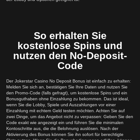
So erhalten Sie
kostenlose Spins und
nutzen den No-Deposit-
Code
Der Jokerstar Casino No Deposit Bonus ist einfach zu erhalten:
Melden Sie sich an, bestätigen Sie Ihre Daten und nutzen Sie
den Promo-Code (falls gefragt), um kostenlose Spins und ein
Bonusguthaben ohne Einzahlung zu bekommen. Das ist ideal,
wenn Sie die Lobby, Spiele und Auszahlungen vor einer
Einzahlung mit echtem Geld testen möchten. Achten Sie auf
zwei Dinge, um das Angebot nicht zu verpassen: Geben Sie den
Code exakt wie angezeigt ein und führen Sie die minimalen
Kontoschritte aus, die die Belohnung auslösen. Nach der
Aktivierung des Bonus können Sie ihn sofort für berechtigte