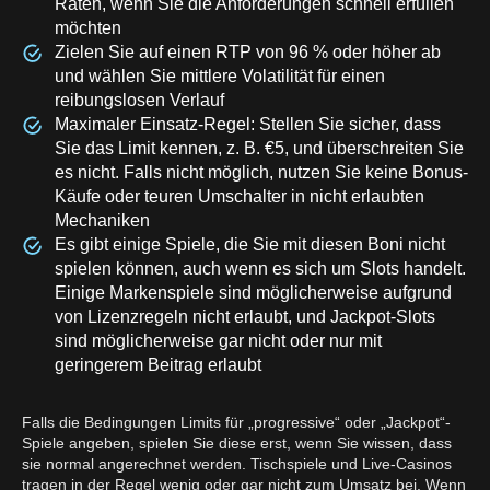
Raten, wenn Sie die Anforderungen schnell erfüllen
möchten
Zielen Sie auf einen RTP von 96 % oder höher ab
und wählen Sie mittlere Volatilität für einen
reibungslosen Verlauf
Maximaler Einsatz-Regel: Stellen Sie sicher, dass
Sie das Limit kennen, z. B. €5, und überschreiten Sie
es nicht. Falls nicht möglich, nutzen Sie keine Bonus-
Käufe oder teuren Umschalter in nicht erlaubten
Mechaniken
Es gibt einige Spiele, die Sie mit diesen Boni nicht
spielen können, auch wenn es sich um Slots handelt.
Einige Markenspiele sind möglicherweise aufgrund
von Lizenzregeln nicht erlaubt, und Jackpot-Slots
sind möglicherweise gar nicht oder nur mit
geringerem Beitrag erlaubt
Falls die Bedingungen Limits für „progressive“ oder „Jackpot“-
Spiele angeben, spielen Sie diese erst, wenn Sie wissen, dass
sie normal angerechnet werden. Tischspiele und Live-Casinos
tragen in der Regel wenig oder gar nicht zum Umsatz bei. Wenn