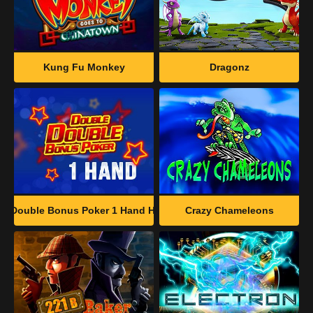
Schneller Vergleich gängiger Strukturen für die erste
Einzahlung
Bankkarten, E-Wallets, Kryptowährungen und lokale
Kung Fu Monkey
Dragonz
Methoden
le Double Bonus Poker 1 Hand Habanero
Crazy Chameleons