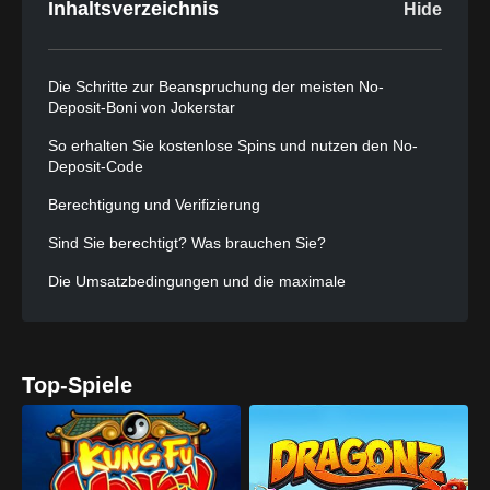
Inhaltsverzeichnis
Hide
Die Schritte zur Beanspruchung der meisten No-
Deposit-Boni von Jokerstar
So erhalten Sie kostenlose Spins und nutzen den No-
Deposit-Code
Berechtigung und Verifizierung
Sind Sie berechtigt? Was brauchen Sie?
Die Umsatzbedingungen und die maximale
Gewinnobergrenze
Was Umsatzbedingungen und maximale Gewinne
wirklich bedeuten
Top-Spiele
Beste Slots zur Nutzung mit dem Jokerstar Casino No
Deposit Bonus
Erste Einzahlungsübereinstimmung nach dem No
Deposit Bonus