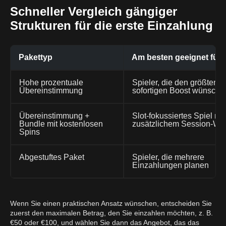
Schneller Vergleich gängiger
Strukturen für die erste Einzahlung
Pakettyp
Am besten geeignet für
Hohe prozentuale
Spieler, die den größten
Übereinstimmung
sofortigen Boost wünsche
Übereinstimmung +
Slot-fokussiertes Spiel mit
Bundle mit kostenlosen
zusätzlichem Session-Wer
Spins
Abgestuftes Paket
Spieler, die mehrere
Einzahlungen planen
Wenn Sie einen praktischen Ansatz wünschen, entscheiden Sie
zuerst den maximalen Betrag, den Sie einzahlen möchten, z. B.
€50 oder €100, und wählen Sie dann das Angebot, das das