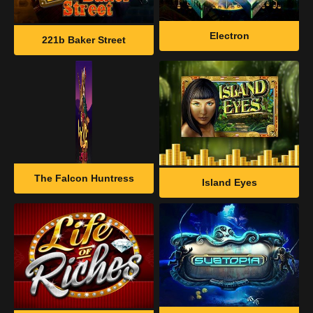
Electron
221b Baker Street
Hong Kong Tower
Island Eyes