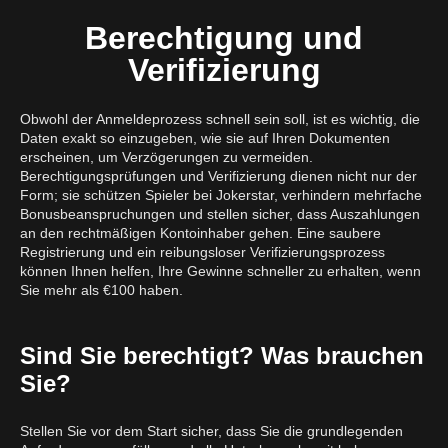
Berechtigung und
Verifizierung
Obwohl der Anmeldeprozess schnell sein soll, ist es wichtig, die
Daten exakt so einzugeben, wie sie auf Ihren Dokumenten
erscheinen, um Verzögerungen zu vermeiden.
Berechtigungsprüfungen und Verifizierung dienen nicht nur der
Form; sie schützen Spieler bei Jokerstar, verhindern mehrfache
Bonusbeanspruchungen und stellen sicher, dass Auszahlungen
an den rechtmäßigen Kontoinhaber gehen. Eine saubere
Registrierung und ein reibungsloser Verifizierungsprozess
können Ihnen helfen, Ihre Gewinne schneller zu erhalten, wenn
Sie mehr als €100 haben.
Sind Sie berechtigt? Was brauchen
Sie?
Stellen Sie vor dem Start sicher, dass Sie die grundlegenden