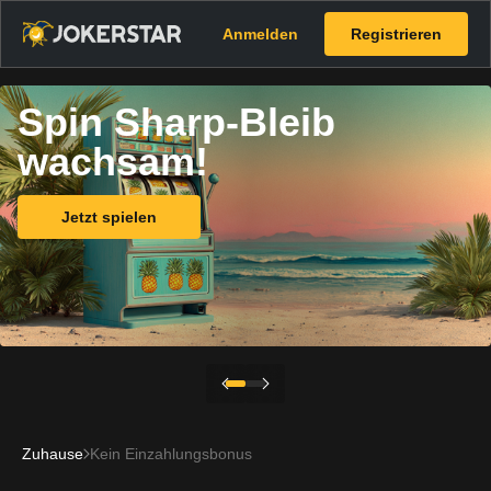
Anmelden
Registrieren
Spin Sharp-Bleib
wachsam!
Jetzt spielen
Zuhause
Kein Einzahlungsbonus