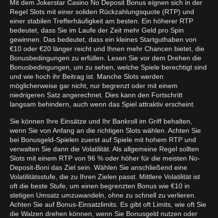
Mit dem Jokerstar Casino No Deposit Bonus eignen sich in der
Regel Slots mit einer soliden Rückzahlungsquote (RTP) und
einer stabilen Trefferhäufigkeit am besten. Ein höherer RTP
bedeutet, dass Sie im Laufe der Zeit mehr Geld pro Spin
gewinnen. Das bedeutet, dass ein kleines Startguthaben von
€10 oder €20 länger reicht und Ihnen mehr Chancen bietet, die
Bonusbedingungen zu erfüllen. Lesen Sie vor dem Drehen die
Bonusbedingungen, um zu sehen, welche Spiele berechtigt sind
und wie hoch ihr Beitrag ist. Manche Slots werden
möglicherweise gar nicht, nur begrenzt oder mit einem
niedrigeren Satz angerechnet. Dies kann den Fortschritt
langsam behindern, auch wenn das Spiel attraktiv erscheint.
Sie können Ihre Einsätze und Ihr Bankroll im Griff behalten,
wenn Sie von Anfang an die richtigen Slots wählen. Achten Sie
bei Bonusgeld-Spielen zuerst auf Spiele mit hohem RTP und
verwalten Sie dann die Volatilität. Als allgemeine Regel sollten
Slots mit einem RTP von 96 % oder höher für die meisten No-
Deposit-Boni das Ziel sein. Wählen Sie anschließend eine
Volatilitätsstufe, die zu Ihren Zielen passt. Mittlere Volatilität ist
oft die beste Stufe, um einen begrenzten Bonus wie €10 in
stetigen Umsatz umzuwandeln, ohne zu schnell zu verlieren.
Achten Sie auf Bonus-Einsatzlimits. Es gibt oft Limits, wie oft Sie
die Walzen drehen können, wenn Sie Bonusgeld nutzen oder