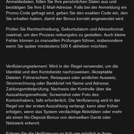
Anmeldedaten, füllen Sie Ihre persönlichen Daten aus und
bestätigen Sie Ihre E-Mail-Adresse. Falls bei der Anmeldung ein
Promo-Code gefragt wird, geben Sie den exakten Code ein, den
Sie erhalten haben, damit der Bonus korrekt angewendet wird.
Prüfen Sie Rechtschreibung, Geburtsdatum und Adressformat
zweimal, um den Prozess reibungslos zu gestalten. Auch kleine
Fehler können zu manuellen Prüfungen führen, insbesondere
wenn Sie später mindestens 500 € abheben möchten.
Verifizierungselement: Wird in der Regel verwendet, um die
Identität und den Kontobesitz nachzuweisen. Akzeptable
Dateien: Führerschein, Reisepass oder amtlicher Ausweis;
Stromrechnung oder Bankbrief mit Name und Adresse;
Zahlungsmittelprüfung; Nachweis der Kontrolle über die
Auszahlungsmethode; Screenshot oder Foto des
Kontoinhabers, falls erforderlich; Die Verifizierung wird in der
Regel vor der ersten Auszahlung verlangt, kann aber früher
erfolgen, wenn das System verdächtige Aktivitäten oder mehr
als einen No-Deposit-Bonus von demselben Gerät oder
Netzwerk erkennt.
Führen Sie die Verifizierung so früh wie möglich in Ihren