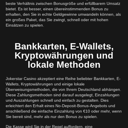
beste Verhältnis zwischen Bonusgröße und erfüllbarem Umsatz
bietet. Es ist besser, einen übereinstimmenden Bonus zu
erhalten, den Sie in echte Geldgewinne umwandeln können, als
ein großes Paket, das Sie zwingt, schnell oder mit hohen
Einsätzen zu spielen.
Bankkarten, E-Wallets,
Kryptowährungen und
lokale Methoden
Jokerstar Casino akzeptiert eine Reihe beliebter Bankkarten, E-
Wallets, Kryptowährungen und einige lokale
Überweisungsmethoden, die von Ihrem Deutschland abhängen.
Diese Zahlungsmethoden sind darauf ausgelegt, Einzahlungen
und Auszahlungen schnell und einfach zu gestalten. Dies
erleichtert den Erhalt eines No-Deposit-Bonus-Angebots und
anschließend die einfache Einzahlung von €10 oder mehr, wenn
Sie bereit sind, mehr als nur den Bonus zu spielen.
Die Kasse wird Sie in der Regel auffordern, eine