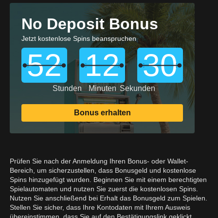
No Deposit Bonus
Jetzt kostenlose Spins beanspruchen
52
12
28
Stunden
Minuten
Sekunden
Bonus erhalten
Prüfen Sie nach der Anmeldung Ihren Bonus- oder Wallet-
Bereich, um sicherzustellen, dass Bonusgeld und kostenlose
Spins hinzugefügt wurden. Beginnen Sie mit einem berechtigten
Spielautomaten und nutzen Sie zuerst die kostenlosen Spins.
Nutzen Sie anschließend bei Erhalt das Bonusgeld zum Spielen.
Stellen Sie sicher, dass Ihre Kontodaten mit Ihrem Ausweis
übereinstimmen, dass Sie auf den Bestätigungslink geklickt