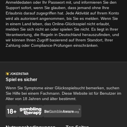
Anmeldedaten oder Ihr Passwort mit, und informieren Sie den
Support sofort, wenn Sie glauben, dass jemand ohne Ihre
Erlaubnis darauf zugegriffen hat. Jede Aktivität auf Ihrem Konto
wird als autorisiert angenommen, bis Sie es melden. Wenn Sie
in einem Land leben, das Online-Glücksspiel nicht erlaubt,
melden Sie sich nicht an oder spielen Sie nicht. Es liegt in Ihrer
Verantwortung, die Regeln in Deutschland herauszufinden, und
wir können Ihren Zugriff basierend auf Ihrem Standort, Ihrer
Zahlung oder Compliance-Prüfungen einschränken.
Spiel es sicher
Wenn Sie Symptome einer Glücksspielsucht bemerken, suchen
Sie Hilfe bei einem Fachmann. Diese Website ist für Benutzer im
Alter von 18 Jahren und älter bestimmt.