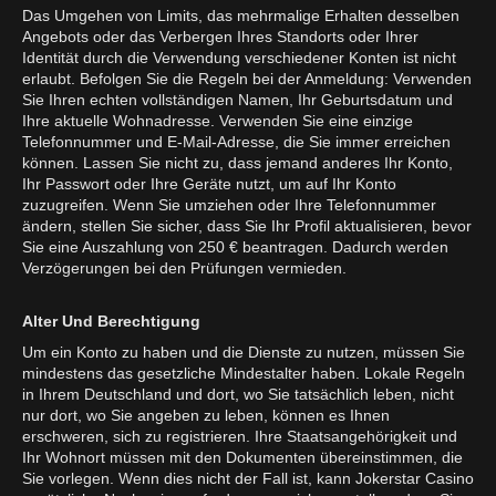
Das Umgehen von Limits, das mehrmalige Erhalten desselben
Angebots oder das Verbergen Ihres Standorts oder Ihrer
Identität durch die Verwendung verschiedener Konten ist nicht
erlaubt. Befolgen Sie die Regeln bei der Anmeldung: Verwenden
Sie Ihren echten vollständigen Namen, Ihr Geburtsdatum und
Ihre aktuelle Wohnadresse. Verwenden Sie eine einzige
Telefonnummer und E-Mail-Adresse, die Sie immer erreichen
können. Lassen Sie nicht zu, dass jemand anderes Ihr Konto,
Ihr Passwort oder Ihre Geräte nutzt, um auf Ihr Konto
zuzugreifen. Wenn Sie umziehen oder Ihre Telefonnummer
ändern, stellen Sie sicher, dass Sie Ihr Profil aktualisieren, bevor
Sie eine Auszahlung von 250 € beantragen. Dadurch werden
Verzögerungen bei den Prüfungen vermieden.
Alter Und Berechtigung
Um ein Konto zu haben und die Dienste zu nutzen, müssen Sie
mindestens das gesetzliche Mindestalter haben. Lokale Regeln
in Ihrem Deutschland und dort, wo Sie tatsächlich leben, nicht
nur dort, wo Sie angeben zu leben, können es Ihnen
erschweren, sich zu registrieren. Ihre Staatsangehörigkeit und
Ihr Wohnort müssen mit den Dokumenten übereinstimmen, die
Sie vorlegen. Wenn dies nicht der Fall ist, kann Jokerstar Casino