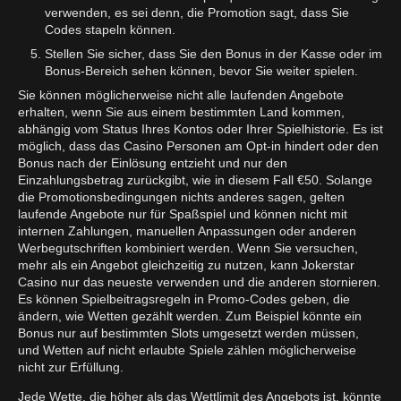
verwenden, es sei denn, die Promotion sagt, dass Sie
Codes stapeln können.
Stellen Sie sicher, dass Sie den Bonus in der Kasse oder im
Bonus-Bereich sehen können, bevor Sie weiter spielen.
Sie können möglicherweise nicht alle laufenden Angebote
erhalten, wenn Sie aus einem bestimmten Land kommen,
abhängig vom Status Ihres Kontos oder Ihrer Spielhistorie. Es ist
möglich, dass das Casino Personen am Opt-in hindert oder den
Bonus nach der Einlösung entzieht und nur den
Einzahlungsbetrag zurückgibt, wie in diesem Fall €50. Solange
die Promotionsbedingungen nichts anderes sagen, gelten
laufende Angebote nur für Spaßspiel und können nicht mit
internen Zahlungen, manuellen Anpassungen oder anderen
Werbegutschriften kombiniert werden. Wenn Sie versuchen,
mehr als ein Angebot gleichzeitig zu nutzen, kann Jokerstar
Casino nur das neueste verwenden und die anderen stornieren.
Es können Spielbeitragsregeln in Promo-Codes geben, die
ändern, wie Wetten gezählt werden. Zum Beispiel könnte ein
Bonus nur auf bestimmten Slots umgesetzt werden müssen,
und Wetten auf nicht erlaubte Spiele zählen möglicherweise
nicht zur Erfüllung.
Jede Wette, die höher als das Wettlimit des Angebots ist, könnte