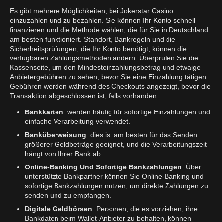
Es gibt mehrere Möglichkeiten, bei Jokerstar Casino
einzuzahlen und zu bezahlen. Sie können Ihr Konto schnell
finanzieren und die Methode wählen, die für Sie in Deutschland
am besten funktioniert. Standort, Bankregeln und die
Sicherheitsprüfungen, die Ihr Konto benötigt, können die
verfügbaren Zahlungsmethoden ändern. Überprüfen Sie die
Kassenseite, um den Mindesteinzahlungsbetrag und etwaige
Anbietergebühren zu sehen, bevor Sie eine Einzahlung tätigen.
Gebühren werden während des Checkouts angezeigt, bevor die
Transaktion abgeschlossen ist, falls vorhanden.
Bankkarten
: werden häufig für sofortige Einzahlungen und
einfache Verarbeitung verwendet.
Banküberweisung
: dies ist am besten für das Senden
größerer Geldbeträge geeignet, und die Verarbeitungszeit
hängt von Ihrer Bank ab.
Online-Banking Und Sofortige Bankzahlungen
: Über
unterstützte Bankpartner können Sie Online-Banking und
sofortige Bankzahlungen nutzen, um direkte Zahlungen zu
senden und zu empfangen.
Digitale Geldbörsen
: Personen, die es vorziehen, ihre
Bankdaten beim Wallet-Anbieter zu behalten, können