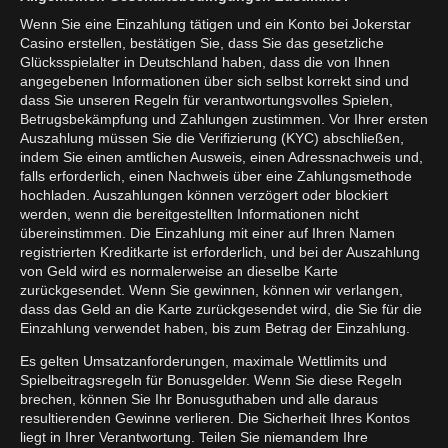
Wenn Sie eine Einzahlung tätigen und ein Konto bei Jokerstar
Casino erstellen, bestätigen Sie, dass Sie das gesetzliche
Glücksspielalter in Deutschland haben, dass die von Ihnen
angegebenen Informationen über sich selbst korrekt sind und
dass Sie unseren Regeln für verantwortungsvolles Spielen,
Betrugsbekämpfung und Zahlungen zustimmen. Vor Ihrer ersten
Auszahlung müssen Sie die Verifizierung (KYC) abschließen,
indem Sie einen amtlichen Ausweis, einen Adressnachweis und,
falls erforderlich, einen Nachweis über eine Zahlungsmethode
hochladen. Auszahlungen können verzögert oder blockiert
werden, wenn die bereitgestellten Informationen nicht
übereinstimmen. Die Einzahlung mit einer auf Ihren Namen
registrierten Kreditkarte ist erforderlich, und bei der Auszahlung
von Geld wird es normalerweise an dieselbe Karte
zurückgesendet. Wenn Sie gewinnen, können wir verlangen,
dass das Geld an die Karte zurückgesendet wird, die Sie für die
Einzahlung verwendet haben, bis zum Betrag der Einzahlung.
Es gelten Umsatzanforderungen, maximale Wettlimits und
Spielbeitragsregeln für Bonusgelder. Wenn Sie diese Regeln
brechen, können Sie Ihr Bonusguthaben und alle daraus
resultierenden Gewinne verlieren. Die Sicherheit Ihres Kontos
liegt in Ihrer Verantwortung. Teilen Sie niemandem Ihre