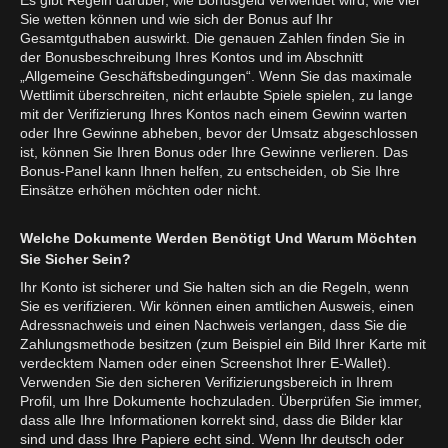
Es gibt Regeln darüber, wie Bonusgeld verwendet wird, wie viel
Sie wetten können und wie sich der Bonus auf Ihr
Gesamtguthaben auswirkt. Die genauen Zahlen finden Sie in
der Bonusbeschreibung Ihres Kontos und im Abschnitt
„Allgemeine Geschäftsbedingungen“. Wenn Sie das maximale
Wettlimit überschreiten, nicht erlaubte Spiele spielen, zu lange
mit der Verifizierung Ihres Kontos nach einem Gewinn warten
oder Ihre Gewinne abheben, bevor der Umsatz abgeschlossen
ist, können Sie Ihren Bonus oder Ihre Gewinne verlieren. Das
Bonus-Panel kann Ihnen helfen, zu entscheiden, ob Sie Ihre
Einsätze erhöhen möchten oder nicht.
Welche Dokumente Werden Benötigt Und Warum Möchten
Sie Sicher Sein?
Ihr Konto ist sicherer und Sie halten sich an die Regeln, wenn
Sie es verifizieren. Wir können einen amtlichen Ausweis, einen
Adressnachweis und einen Nachweis verlangen, dass Sie die
Zahlungsmethode besitzen (zum Beispiel ein Bild Ihrer Karte mit
verdecktem Namen oder einen Screenshot Ihrer E-Wallet).
Verwenden Sie den sicheren Verifizierungsbereich in Ihrem
Profil, um Ihre Dokumente hochzuladen. Überprüfen Sie immer,
dass alle Ihre Informationen korrekt sind, dass die Bilder klar
sind und dass Ihre Papiere echt sind. Wenn Ihr deutsch oder