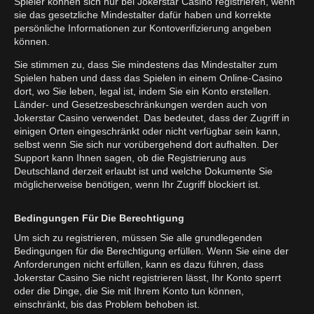
Spieler können sich nur bei Jokerstar Casino registrieren, wenn
sie das gesetzliche Mindestalter dafür haben und korrekte
persönliche Informationen zur Kontoverifizierung angeben
können.
Sie stimmen zu, dass Sie mindestens das Mindestalter zum
Spielen haben und dass das Spielen in einem Online-Casino
dort, wo Sie leben, legal ist, indem Sie ein Konto erstellen.
Länder- und Gesetzesbeschränkungen werden auch von
Jokerstar Casino verwendet. Das bedeutet, dass der Zugriff in
einigen Orten eingeschränkt oder nicht verfügbar sein kann,
selbst wenn Sie sich nur vorübergehend dort aufhalten. Der
Support kann Ihnen sagen, ob die Registrierung aus
Deutschland derzeit erlaubt ist und welche Dokumente Sie
möglicherweise benötigen, wenn Ihr Zugriff blockiert ist.
Bedingungen Für Die Berechtigung
Um sich zu registrieren, müssen Sie alle grundlegenden
Bedingungen für die Berechtigung erfüllen. Wenn Sie eine der
Anforderungen nicht erfüllen, kann es dazu führen, dass
Jokerstar Casino Sie nicht registrieren lässt, Ihr Konto sperrt
oder die Dinge, die Sie mit Ihrem Konto tun können,
einschränkt, bis das Problem behoben ist.