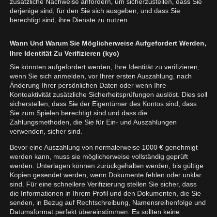
zusätzliche Nachweise anfordern, um sicherzustellen, dass Sie
derjenige sind, für den Sie sich ausgeben, und dass Sie
berechtigt sind, ihre Dienste zu nutzen.
Wann Und Warum Sie Möglicherweise Aufgefordert Werden,
Ihre Identität Zu Verifizieren (kyc)
Sie könnten aufgefordert werden, Ihre Identität zu verifizieren,
wenn Sie sich anmelden, vor Ihrer ersten Auszahlung, nach
Änderung Ihrer persönlichen Daten oder wenn Ihre
Kontoaktivität zusätzliche Sicherheitsprüfungen auslöst. Dies soll
sicherstellen, dass Sie der Eigentümer des Kontos sind, dass
Sie zum Spielen berechtigt sind und dass die
Zahlungsmethoden, die Sie für Ein- und Auszahlungen
verwenden, sicher sind.
Bevor eine Auszahlung von normalerweise 1000 € genehmigt
werden kann, muss sie möglicherweise vollständig geprüft
werden. Unterlagen können zurückgehalten werden, bis gültige
Kopien gesendet werden, wenn Dokumente fehlen oder unklar
sind. Für eine schnellere Verifizierung stellen Sie sicher, dass
die Informationen in Ihrem Profil und den Dokumenten, die Sie
senden, in Bezug auf Rechtschreibung, Namensreihenfolge und
Datumsformat perfekt übereinstimmen. Es sollten keine