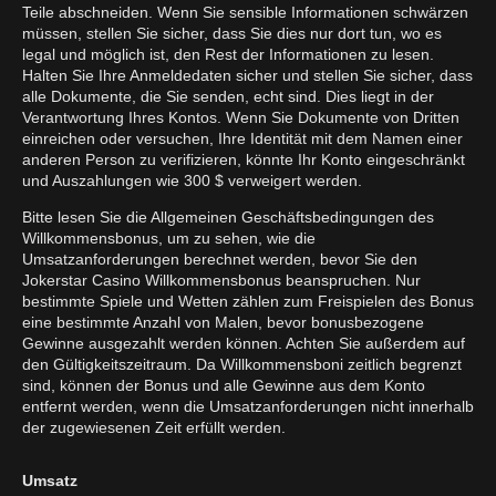
Teile abschneiden. Wenn Sie sensible Informationen schwärzen
müssen, stellen Sie sicher, dass Sie dies nur dort tun, wo es
legal und möglich ist, den Rest der Informationen zu lesen.
Halten Sie Ihre Anmeldedaten sicher und stellen Sie sicher, dass
alle Dokumente, die Sie senden, echt sind. Dies liegt in der
Verantwortung Ihres Kontos. Wenn Sie Dokumente von Dritten
einreichen oder versuchen, Ihre Identität mit dem Namen einer
anderen Person zu verifizieren, könnte Ihr Konto eingeschränkt
und Auszahlungen wie 300 $ verweigert werden.
Bitte lesen Sie die Allgemeinen Geschäftsbedingungen des
Willkommensbonus, um zu sehen, wie die
Umsatzanforderungen berechnet werden, bevor Sie den
Jokerstar Casino Willkommensbonus beanspruchen. Nur
bestimmte Spiele und Wetten zählen zum Freispielen des Bonus
eine bestimmte Anzahl von Malen, bevor bonusbezogene
Gewinne ausgezahlt werden können. Achten Sie außerdem auf
den Gültigkeitszeitraum. Da Willkommensboni zeitlich begrenzt
sind, können der Bonus und alle Gewinne aus dem Konto
entfernt werden, wenn die Umsatzanforderungen nicht innerhalb
der zugewiesenen Zeit erfüllt werden.
Umsatz