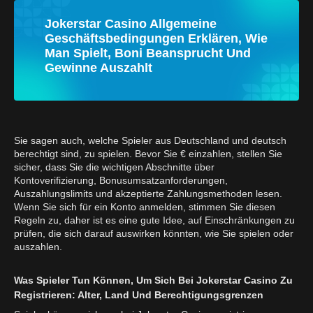
Jokerstar Casino Allgemeine
Geschäftsbedingungen Erklären, Wie
Man Spielt, Boni Beansprucht Und
Gewinne Auszahlt
Sie sagen auch, welche Spieler aus Deutschland und deutsch
berechtigt sind, zu spielen. Bevor Sie € einzahlen, stellen Sie
sicher, dass Sie die wichtigen Abschnitte über
Kontoverifizierung, Bonusumsatzanforderungen,
Auszahlungslimits und akzeptierte Zahlungsmethoden lesen.
Wenn Sie sich für ein Konto anmelden, stimmen Sie diesen
Regeln zu, daher ist es eine gute Idee, auf Einschränkungen zu
prüfen, die sich darauf auswirken könnten, wie Sie spielen oder
auszahlen.
Was Spieler Tun Können, Um Sich Bei Jokerstar Casino Zu
Registrieren: Alter, Land Und Berechtigungsgrenzen