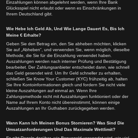
Einzahlungen können abgelehnt werden, wenn Ihre Bank
Glücksspiel nicht erlaubt oder wenn es Einschränkungen in
Ihrem Deutschland gibt.
Wie Hebe Ich Geld Ab, Und Wie Lange Dauert Es, Bis Ich
Meine € Erhalte?
Geben Sie den Betrag ein, den Sie abheben möchten, klicken
Sie auf „Abheben“, und verwenden Sie, wenn möglich, dieselbe
Methode, die Sie für die Einzahlung verwendet haben.
Auszahlungen werden nach interner Prüfung und Bestätigung
bearbeitet. Der Zahlungsanbieter entscheidet dann, wie schnell
das Geld gesendet wird. Um Ihr Geld schneller zu erhalten,
schließen Sie Know Your Customer (KYC) frühzeitig ab, halten
Sie Ihre Kontoinformationen gleich und fordern Sie nicht viele
kleine Auszahlungen auf einmal an. Wenn Ihre
Zahlungsmethode nicht mit Auszahlungen funktioniert oder der
Name auf Ihrem Konto nicht übereinstimmt, können einige
Auszahlungen an Ihr Guthaben zurückgegeben werden.
Wann Kann Ich Meinen Bonus Stornieren? Was Sind Die
Umsatzanforderungen Und Das Maximale Wettlimit?